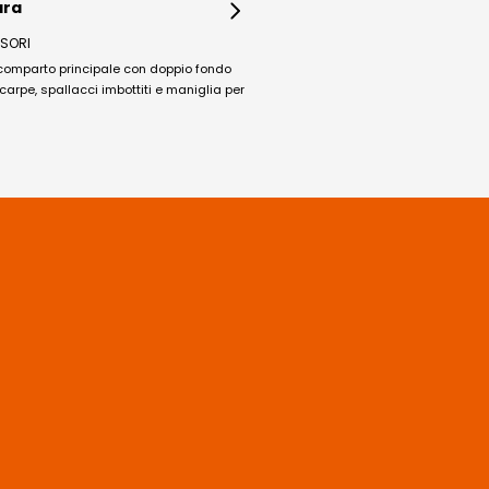
ara
SORI
comparto principale con doppio fondo
scarpe, spallacci imbottiti e maniglia per