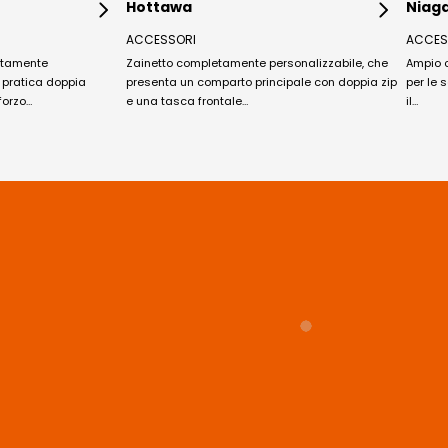
Hottawa
Niag
ACCESSORI
ACCES
etamente
Zainetto completamente personalizzabile, che
Ampio 
e pratica doppia
presenta un comparto principale con doppia zip
per le 
forzo…
e una tasca frontale…
il…