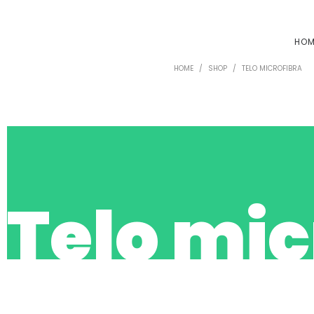
HO
HOME
/
SHOP
/
TELO MICROFIBRA
Telo mic