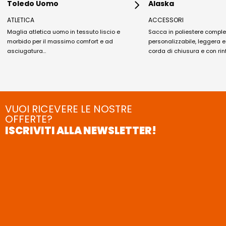
Toledo Uomo
Alaska
ATLETICA
ACCESSORI
Maglia atletica uomo in tessuto liscio e
Sacca in poliestere compl
morbido per il massimo comfort e ad
personalizzabile, leggera 
asciugatura…
corda di chiusura e con rin
VUOI RICEVERE LE NOSTRE
OFFERTE?
ISCRIVITI ALLA NEWSLETTER!