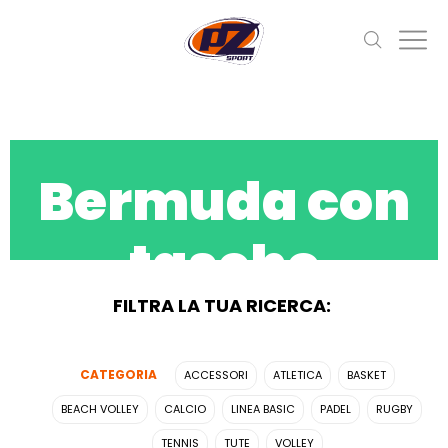
Bermuda con
tasche
uomo/donna
FILTRA LA TUA RICERCA:
CATEGORIA
ACCESSORI
ATLETICA
BASKET
BEACH VOLLEY
CALCIO
LINEA BASIC
PADEL
RUGBY
TENNIS
TUTE
VOLLEY