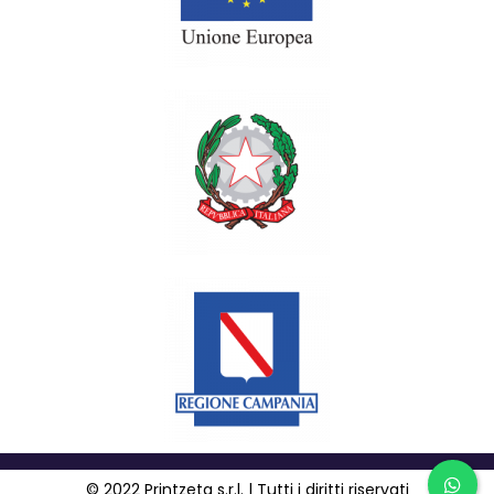
© 2022 Printzeta s.r.l. | Tutti i diritti riservati