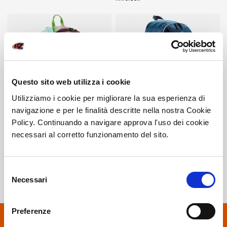
Questo sito web utilizza i cookie
Utilizziamo i cookie per migliorare la sua esperienza di
Hottawa
Niagara
navigazione e per le finalità descritte nella nostra Cookie
ACCESSORI
ACCESSORI
Policy. Continuando a navigare approva l'uso dei cookie
Zainetto completamente
Ampio comparto principale con
necessari al corretto funzionamento del sito.
personalizzabile, che presenta un
doppio fondo per le scarpe,
comparto principale con doppia zip
spallacci imbottiti e maniglia per il…
e una tasca frontale…
Selezione
Necessari
del
consenso
Preferenze
VUOI RICEVERE LE NOSTRE OFFERTE?