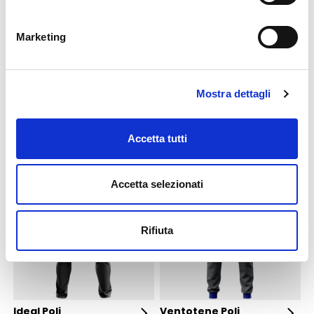
PERSONALIZZA IL PRODOTTO
Marketing
TESSUTO / MATERIALI
Mostra dettagli
Zaino in poliestere 600D
Accetta tutti
POTREBBE INTERESSARTI
Accetta selezionati
Rifiuta
Ideal Poli
Ventotene Poli