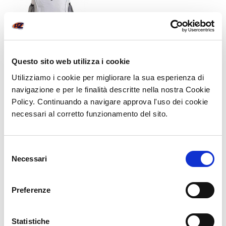
Questo sito web utilizza i cookie
Summer Basic
Utilizziamo i cookie per migliorare la sua esperienza di
SESSO:
BAMBINI
,
DONNA
,
UNISEX
,
UOMO
navigazione e per le finalità descritte nella nostra Cookie
CATEGORIA:
LINEA BASIC
Policy. Continuando a navigare approva l'uso dei cookie
necessari al corretto funzionamento del sito.
Zaino in poliestere 600D. Chiusura con zip. Tasca frontale con
uscita auricolari chiusa da zip. Corredato di manico rinforzato.
Tracolle salva
spalle regolabili. Taschini laterali a rete. Colori: rosso, nero, bianco,
Selezione
blu, verde, royal, arancio, giallo, fuxia, verde lime. Confezione in
Necessari
del
polybag.. Dimensioni cm. 29x40x17 Imballo: 40xcolore
consenso
Vuoi ricevere un preventivo?
Preferenze
Contattaci via mail
Statistiche