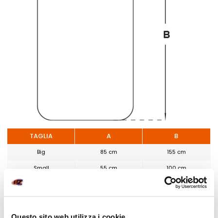
TAGLIA
A
B
Big
85 cm
155 cm
Small
55 cm
100 cm
POTREBBE INTERESSARTI
Questo sito web utilizza i cookie