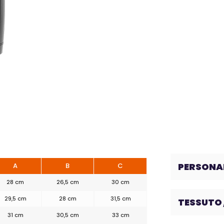
PERSONAL
A
B
C
28 cm
26,5 cm
30 cm
Scegli la
lavorazione
29,5 cm
28 cm
31,5 cm
TESSUTO 
31 cm
30,5 cm
33 cm