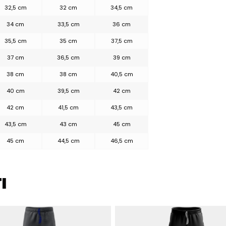
32,5 cm
32 cm
34,5 cm
34 cm
33,5 cm
36 cm
80% polieste
35,5 cm
35 cm
37,5 cm
La LYCRA® è u
elastomero si
37 cm
36,5 cm
39 cm
allungarsi fin
38 cm
38 cm
40,5 cm
lunghezza e di
iniziale ripetu
40 cm
39,5 cm
42 cm
LYCRA® hanno r
di comfort, ad
42 cm
41,5 cm
43,5 cm
movimento e r
forma.
43,5 cm
43 cm
45 cm
45 cm
44,5 cm
46,5 cm
I