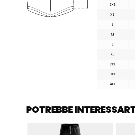
2XS
XS
S
M
L
XL
2XL
3XL
4XL
POTREBBE INTERESSART