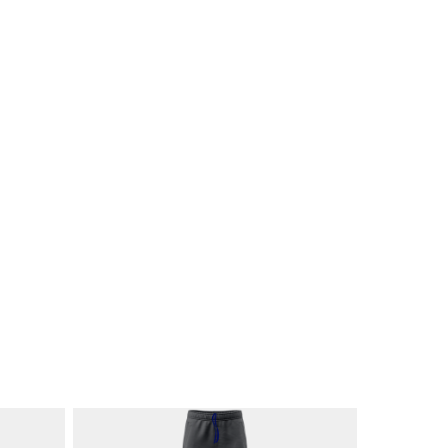
re – 20% elastan
na fibra di
ntetica in grado di
o a sei volte la sua
 ritornare allo stato
tamente. Le fibre di
idefinito i concetti
erenza, libertà di
itenzione della