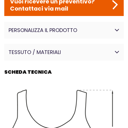
Vuoi ricevere un preventivo?
Contattaci via mail
PERSONALIZZA IL PRODOTTO
TESSUTO / MATERIALI
SCHEDA TECNICA
80% poliestere – 20%
elastan
La LYCRA® è una fibra di
elastomero sintetica in
grado di allungarsi fino a sei
volte la sua lunghezza e di
ritornare allo stato iniziale
ripetutamente. Le fibre di