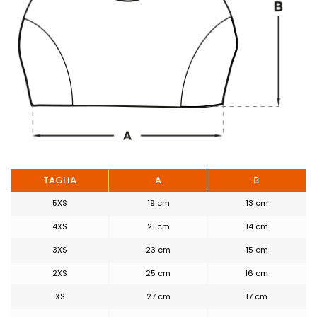
LYCRA® hanno ridefinito i
concetti di comfort,
aderenza, libertà di
movimento e ritenzione della
forma.
TAGLIA
A
B
5XS
19 cm
13 cm
4XS
21 cm
14 cm
3XS
23 cm
15 cm
2XS
25 cm
16 cm
XS
27 cm
17 cm