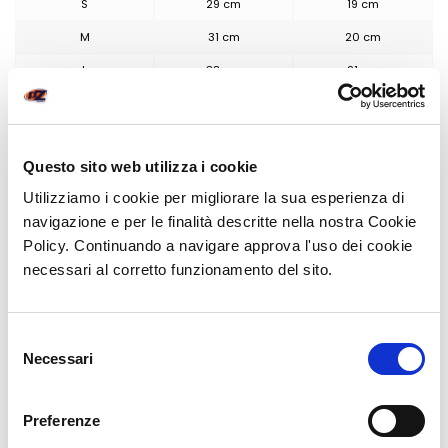
S
29 cm
19 cm
M
31 cm
20 cm
L
33 cm
21 cm
XL
35 cm
22 cm
2XL
37 cm
23 cm
Questo sito web utilizza i cookie
3XL
39 cm
24 cm
Utilizziamo i cookie per migliorare la sua esperienza di
4XL
41 cm
25 cm
navigazione e per le finalità descritte nella nostra Cookie
5XL
43 cm
26 cm
Policy. Continuando a navigare approva l'uso dei cookie
necessari al corretto funzionamento del sito.
POTREBBE INTERESSARTI
Selezione
Necessari
del
consenso
Preferenze