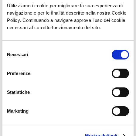
Utilizziamo i cookie per migliorare la sua esperienza di
navigazione e per le finalità descritte nella nostra Cookie
Policy. Continuando a navigare approva l'uso dei cookie
necessari al corretto funzionamento del sito.
Selezione
Ideal Poli
Ventotene Poli
Necessari
del
LINEA BASIC
LINEA BASIC
consenso
Preferenze
Statistiche
Marketing
Ideal
Ventotene
LINEA BASIC
LINEA BASIC
Mostra dettagli