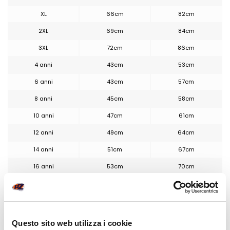
XL
66cm
82cm
2XL
69cm
84cm
3XL
72cm
86cm
4 anni
43cm
53cm
6 anni
43cm
57cm
8 anni
45cm
58cm
10 anni
47cm
61cm
12 anni
49cm
64cm
14 anni
51cm
67cm
16 anni
53cm
70cm
POTREBBE INTERESSARTI
Questo sito web utilizza i cookie