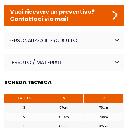
Vuoi ricevere un preventivo?
Contattaci via mail
PERSONALIZZA IL PRODOTTO
TESSUTO / MATERIALI
Esterno: 100% poliestere
SCHEDA TECNICA
impermeabile.Fodera:
100% poliestere. Ovatta:
100% poliestere , 400 g/m²
TAGLIA
A
B
S
57cm
75cm
M
60cm
78cm
L
63cm
80cm