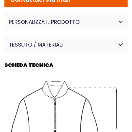
PERSONALIZZA IL PRODOTTO
TESSUTO / MATERIALI
SCHEDA TECNICA
70% poliestere – 30%
elastan
Uno dei tessuti più utilizzati
nella lavorazione delle tute
perché collima le
caratteristiche di pregio del
cotone con la maggiore
resistenza della fibra
sintetica. Cotone sulla pelle,
poliestere all’esterno, fanno sì