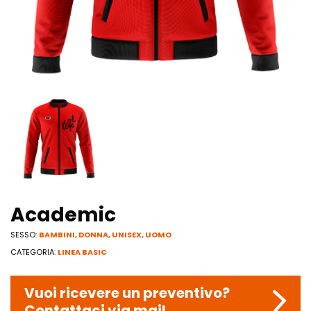
Academic
SESSO:
BAMBINI
,
DONNA
,
UNISEX
,
UOMO
CATEGORIA:
LINEA BASIC
Vuoi ricevere un preventivo?
Contattaci via mail