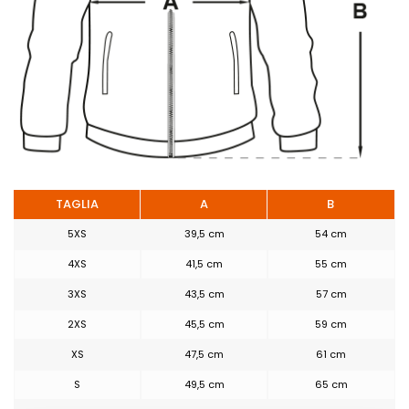
che il tessuto possa essere
indossato anche da
soggetti allergici alle fibre
sintetiche.
TAGLIA
A
B
5XS
39,5 cm
54 cm
4XS
41,5 cm
55 cm
3XS
43,5 cm
57 cm
2XS
45,5 cm
59 cm
XS
47,5 cm
61 cm
S
49,5 cm
65 cm