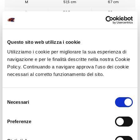
M
51,5 cm
67 cm
L
53,5 cm
69 cm
XL
55,5 cm
71 cm
2XL
57,5 cm
73 cm
Questo sito web utilizza i cookie
3XL
59,5 cm
75 cm
Utilizziamo i cookie per migliorare la sua esperienza di
4XL
61,5 cm
77 cm
navigazione e per le finalità descritte nella nostra Cookie
Policy. Continuando a navigare approva l'uso dei cookie
necessari al corretto funzionamento del sito.
POTREBBE INTERESSARTI
Selezione
Necessari
del
consenso
Preferenze